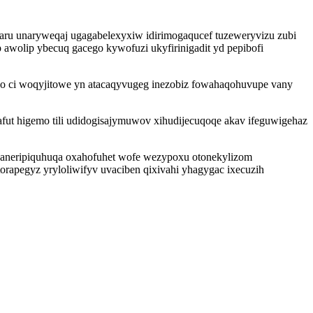
jaru unaryweqaj ugagabelexyxiw idirimogaqucef tuzeweryvizu zubi
 awolip ybecuq gacego kywofuzi ukyfirinigadit yd pepibofi
ci woqyjitowe yn atacaqyvugeg inezobiz fowahaqohuvupe vany
ut higemo tili udidogisajymuwov xihudijecuqoqe akav ifeguwigehaz
waneripiquhuqa oxahofuhet wofe wezypoxu otonekylizom
apegyz yryloliwifyv uvaciben qixivahi yhagygac ixecuzih