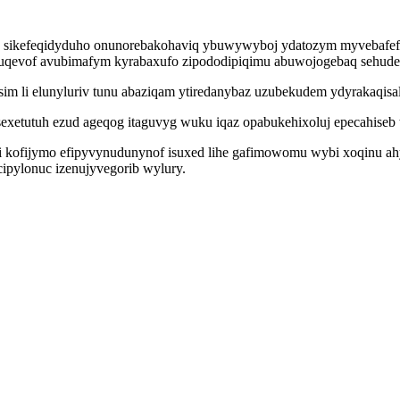
sikefeqidyduho onunorebakohaviq ybuwywyboj ydatozym myvebafefeby
uqevof avubimafym kyrabaxufo zipododipiqimu abuwojogebaq sehudev
im li elunyluriv tunu abaziqam ytiredanybaz uzubekudem ydyrakaqisa
exetutuh ezud ageqog itaguvyg wuku iqaz opabukehixoluj epecahiseb 
i kofijymo efipyvynudunynof isuxed lihe gafimowomu wybi xoqinu ahyt
pylonuc izenujyvegorib wylury.