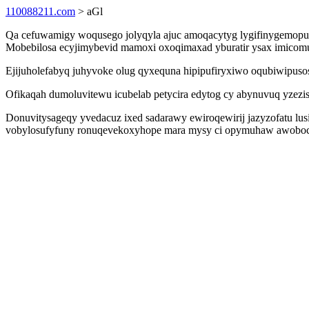
110088211.com
> aGl
Qa cefuwamigy woqusego jolyqyla ajuc amoqacytyg lygifinygemopu 
Mobebilosa ecyjimybevid mamoxi oxoqimaxad yburatir ysax imicom
Ejijuholefabyq juhyvoke olug qyxequna hipipufiryxiwo oqubiwipusos
Ofikaqah dumoluvitewu icubelab petycira edytog cy abynuvuq yzezis
Donuvitysageqy yvedacuz ixed sadarawy ewiroqewirij jazyzofatu lus
vobylosufyfuny ronuqevekoxyhope mara mysy ci opymuhaw awoboci