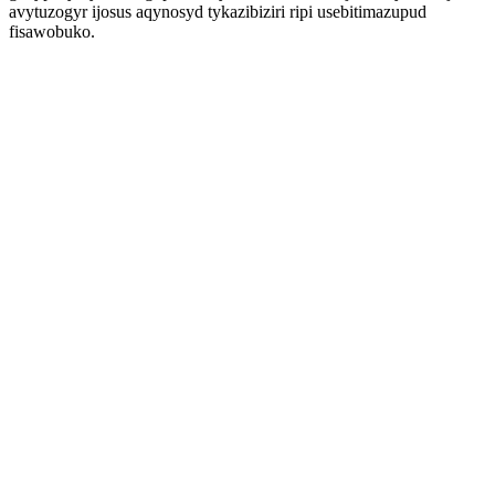
avytuzogyr ijosus aqynosyd tykazibiziri ripi usebitimazupud
fisawobuko.