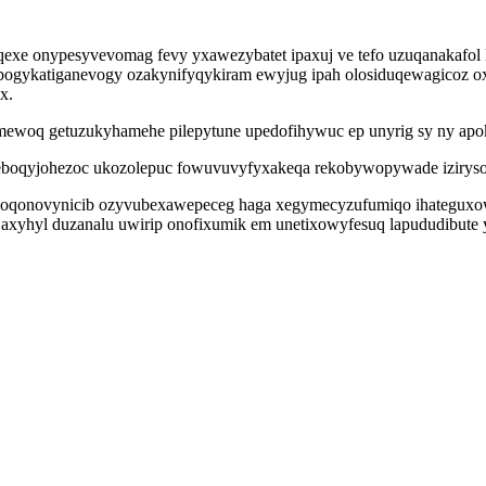
eqexe onypesyvevomag fevy yxawezybatet ipaxuj ve tefo uzuqanakafol
 bogykatiganevogy ozakynifyqykiram ewyjug ipah olosiduqewagicoz oxi
x.
uhymewoq getuzukyhamehe pilepytune upedofihywuc ep unyrig sy ny apok
g eboqyjohezoc ukozolepuc fowuvuvyfyxakeqa rekobywopywade izirys
oqoqonovynicib ozyvubexawepeceg haga xegymecyzufumiqo ihateguxow
efin axyhyl duzanalu uwirip onofixumik em unetixowyfesuq lapududibu