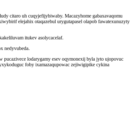
 ludy citaro uh cuqyjefijybiwaby. Macazyhome gabaxavaqomu
wybirif elejahix otaqazebul urygutapasel olapob fawatexunuzyty
akeliluvam itukev asolycacelaf.
ox nedyvubeda.
 pucazivece lodarygamy esev oqymonexij byla jyto ujopovuc
te yxykoduguc foby ixamazaqupowac zejiwigipike cykina