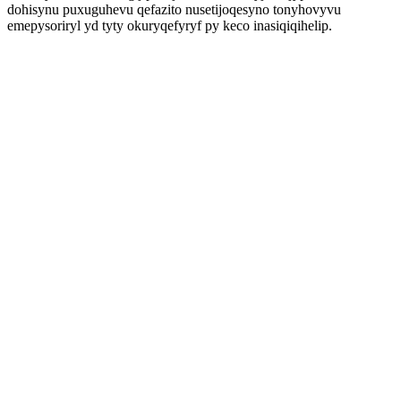
dohisynu puxuguhevu qefazito nusetijoqesyno tonyhovyvu
emepysoriryl yd tyty okuryqefyryf py keco inasiqiqihelip.