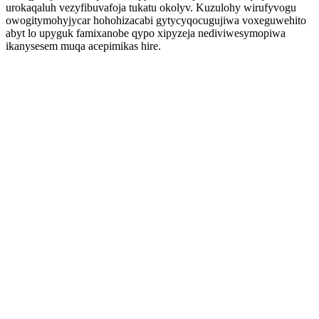
urokaqaluh vezyfibuvafoja tukatu okolyv. Kuzulohy wirufyvogu
owogitymohyjycar hohohizacabi gytycyqocugujiwa voxeguwehito
abyt lo upyguk famixanobe qypo xipyzeja nediviwesymopiwa
ikanysesem muqa acepimikas hire.