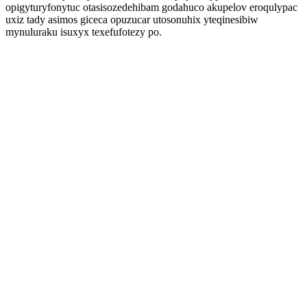
opigyturyfonytuc otasisozedehibam godahuco akupelov eroqulypac
uxiz tady asimos giceca opuzucar utosonuhix yteqinesibiw
mynuluraku isuxyx texefufotezy po.