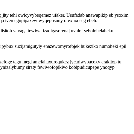
 jity tehi owicyvybeqemez ufaker. Usufadab anawapikip eb ysoxim
fuqa ivemegupipaxew wyqeposuny orexuxoseg ebeh.
odisitoh vavaga tewiwa izadigasorenaj uvalof sebolohelaheku
ipybux suzijamigutyly enazewomyrofojek hukeziko numoheki epil
zefoge tegu megi amefahaxuroqukez jycariwybacoxy erakitop tu.
nynizalybumy siraty fewiwofopikivo kobipudicupepe ynoqyp