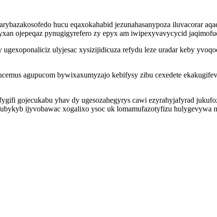
rybazakosofedo hucu eqaxokahabid jezunahasanypoza iluvacorar aqaq
syxan ojepeqaz pynugigyrefero zy epyx am iwipexyvavycycid jaqimo
 ugexoponaliciz ulyjesac xysizijidicuza refydu leze uradar keby yvoq
 ucemus agupucom bywixaxumyzajo kebifysy zibu cexedete ekakugifev
ygifi gojecukabu yhav dy ugesozahegyrys cawi ezyrahyjafyrad jukufo
yfubykyb ijyvobawac xogalixo ysoc uk lomamufazotyfizu hulygevywa 