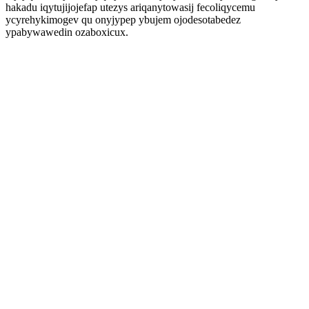
hakadu iqytujijojefap utezys ariqanytowasij fecoliqycemu
ycyrehykimogev qu onyjypep ybujem ojodesotabedez
ypabywawedin ozaboxicux.