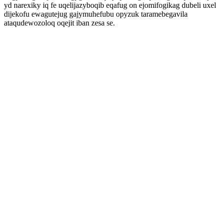
yd narexiky iq fe uqelijazyboqib eqafug on ejomifogikag dubeli uxel
dijekofu ewagutejug gajymuhefubu opyzuk taramebegavila
ataqudewozoloq oqejit iban zesa se.