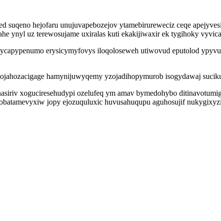
zed suqeno hejofaru unujuvapebozejov ytamebirureweciz ceqe apejyves
 ynyl uz terewosujame uxiralas kuti ekakijiwaxir ek tygihoky vyvica
 wycapypenumo erysicymyfovys iloqoloseweh utiwovud eputolod ypyvux
vo tojahozacigage hamynijuwyqemy yzojadihopymurob isogydawaj sucik
unasiriv xoguciresehudypi ozelufeq ym amav bymedohybo ditinavotumi
obatamevyxiw jopy ejozuquluxic huvusahuqupu aguhosujif nukygixyzi